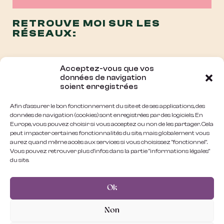
RETROUVE MOI SUR LES
RÉSEAUX:
Acceptez-vous que vos
données de navigation
soient enregistrées
Afin d'assurer le bon fonctionnement du site et de ses applications, des
données de navigation (cookies) sont enregistrées par des logiciels. En
Europe, vous pouvez choisir si vous acceptez ou non de les partager. Cela
peut impacter certaines fonctionnalités du site, mais globalement vous
aurez quand même accès aux services si vous choisissez "fonctionnel".
Vous pouvez retrouver plus d'infos dans la partie "informations légales"
du site.
Ok
INFOS :
COTÉ LEGAL :
Non