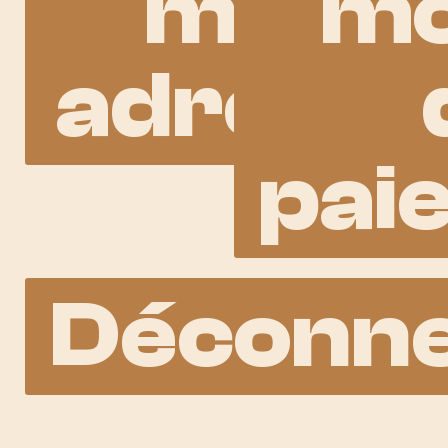
mon
m
adresse
pai
Déconne