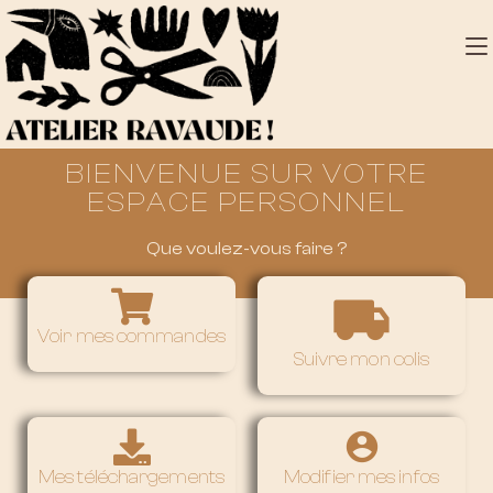
BIENVENUE SUR VOTRE
ESPACE PERSONNEL
Que voulez-vous faire ?
Voir mes commandes
Suivre mon colis
Mes téléchargements
Modifier mes infos