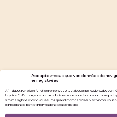
Acceptez-vous que vos données de naviga
enregistrées
Afin d'assurer le bon fonctionnement du site et de ses applications, des donné
logiciels. En Europe, vous pouvez choisir si vous acceptez ou non de les part
site, mais globalement vous aurez quand même accès aux services si vous ch
d'infos dans la partie "informations légales" du site.