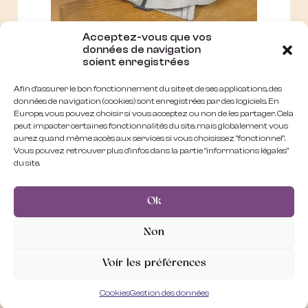
Acceptez-vous que vos
Banane - RESERVÉE
données de navigation
soient enregistrées
N
60,00
€
Afin d'assurer le bon fonctionnement du site et de ses applications, des
o
t
données de navigation (cookies) sont enregistrées par des logiciels. En
e
Europe, vous pouvez choisir si vous acceptez ou non de les partager. Cela
AJOUTER AU PANIER
0
peut impacter certaines fonctionnalités du site, mais globalement vous
s
aurez quand même accès aux services si vous choisissez "fonctionnel".
u
r
Vous pouvez retrouver plus d'infos dans la partie "informations légales"
5
du site.
Ok
INFOS :
COTÉ LEGAL :
Non
Contact
CGV
Voir les préférences
Mon compte
Mentions légales
Cookies
Gestion des données
Mon panier
Données personelles