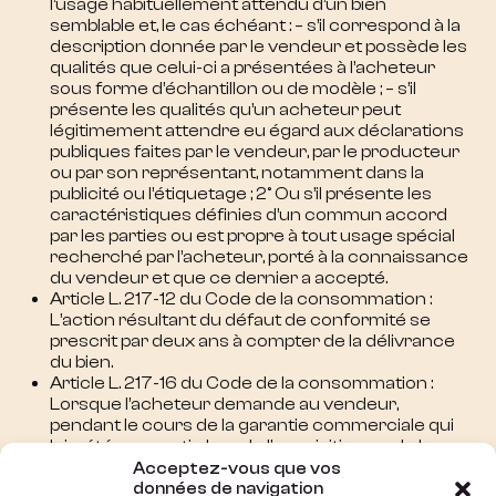
l’usage habituellement attendu d’un bien
semblable et, le cas échéant : – s’il correspond à la
description donnée par le vendeur et possède les
qualités que celui-ci a présentées à l’acheteur
sous forme d’échantillon ou de modèle ; – s’il
présente les qualités qu’un acheteur peut
légitimement attendre eu égard aux déclarations
publiques faites par le vendeur, par le producteur
ou par son représentant, notamment dans la
publicité ou l’étiquetage ; 2° Ou s’il présente les
caractéristiques définies d’un commun accord
par les parties ou est propre à tout usage spécial
recherché par l’acheteur, porté à la connaissance
du vendeur et que ce dernier a accepté.
Article L. 217-12 du Code de la consommation :
L’action résultant du défaut de conformité se
prescrit par deux ans à compter de la délivrance
du bien.
Article L. 217-16 du Code de la consommation :
Lorsque l’acheteur demande au vendeur,
pendant le cours de la garantie commerciale qui
lui a été consentie lors de l’acquisition ou de la
réparation d’un bien meuble, une remise en état
Acceptez-vous que vos
couverte par la garantie, toute période
données de navigation