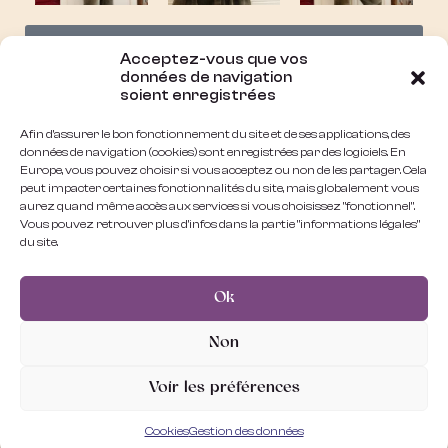
Plus de
Acceptez-vous que vos
données de navigation
soient enregistrées
photos
Afin d'assurer le bon fonctionnement du site et de ses applications, des
données de navigation (cookies) sont enregistrées par des logiciels. En
Europe, vous pouvez choisir si vous acceptez ou non de les partager. Cela
peut impacter certaines fonctionnalités du site, mais globalement vous
aurez quand même accès aux services si vous choisissez "fonctionnel".
Vous pouvez retrouver plus d'infos dans la partie "informations légales"
du site.
Ok
INFOS :
COTÉ LEGAL :
Non
Contact
CGV
Voir les préférences
Mon compte
Mentions légales
Cookies
Gestion des données
Mon panier
Données personelles